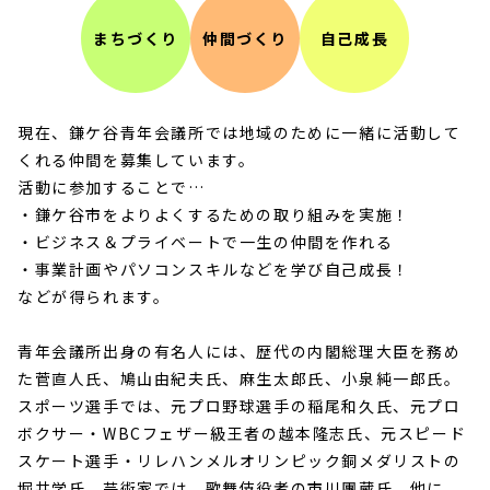
まちづくり
仲間づくり
自己成長
現在、鎌ケ谷青年会議所では地域のために一緒に活動して
くれる仲間を募集しています。
活動に参加することで…
・鎌ケ谷市をよりよくするための取り組みを実施！
・ビジネス＆プライベートで一生の仲間を作れる
・事業計画やパソコンスキルなどを学び自己成長！
などが得られます。
青年会議所出身の有名人には、歴代の内閣総理大臣を務め
た菅直人氏、鳩山由紀夫氏、麻生太郎氏、小泉純一郎氏。
スポーツ選手では、元プロ野球選手の稲尾和久氏、元プロ
ボクサー・WBCフェザー級王者の越本隆志氏、元スピード
スケート選手・リレハンメルオリンピック銅メダリストの
堀井学氏。芸術家では、歌舞伎役者の市川團蔵氏。他に