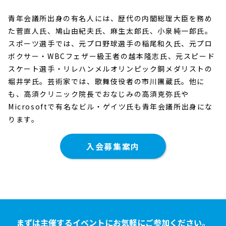
入会案内
青年会議所出身の有名人には、歴代の内閣総理大臣を務め
た菅直人氏、鳩山由紀夫氏、麻生太郎氏、小泉純一郎氏。
お問い合わせ
スポーツ選手では、元プロ野球選手の稲尾和久氏、元プロ
ボクサー・WBCフェザー級王者の越本隆志氏、元スピード
スケート選手・リレハンメルオリンピック銅メダリストの
堀井学氏。芸術家では、歌舞伎役者の市川團蔵氏。他に
も、高須クリニック院長でおなじみの高須克弥氏や
Microsoftで有名なビル・ゲイツ氏も青年会議所出身にな
ります。
入会募集案内
まずは主催するイベントにお気軽にご参加ください。