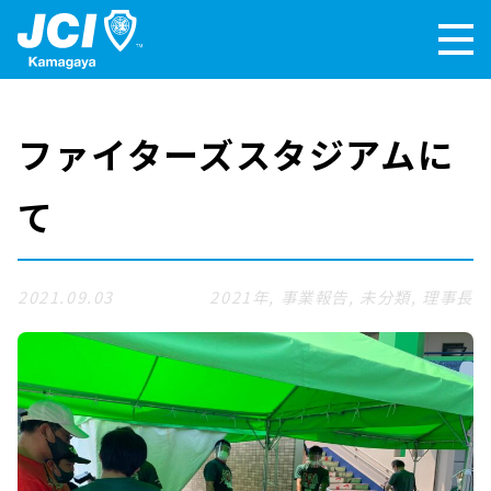
ファイターズスタジアムに
て
2021.09.03
2021年
,
事業報告
,
未分類
,
理事長