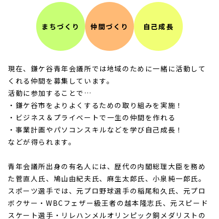
鎌ケ谷青年会議所とは
まちづくり
仲間づくり
自己成長
活動報告
現在、鎌ケ谷青年会議所では地域のために一緒に活動して
くれる仲間を募集しています。
入会案内
活動に参加することで…
・鎌ケ谷市をよりよくするための取り組みを実施！
お問い合わせ
・ビジネス＆プライベートで一生の仲間を作れる
・事業計画やパソコンスキルなどを学び自己成長！
などが得られます。
青年会議所出身の有名人には、歴代の内閣総理大臣を務め
た菅直人氏、鳩山由紀夫氏、麻生太郎氏、小泉純一郎氏。
スポーツ選手では、元プロ野球選手の稲尾和久氏、元プロ
ボクサー・WBCフェザー級王者の越本隆志氏、元スピード
スケート選手・リレハンメルオリンピック銅メダリストの